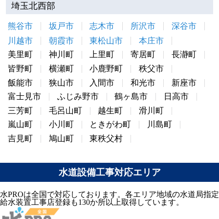
埼玉北西部
熊谷市
坂戸市
志木市
所沢市
深谷市
川越市
朝霞市
東松山市
本庄市
美里町
神川町
上里町
寄居町
長瀞町
皆野町
横瀬町
小鹿野町
秩父市
飯能市
狭山市
入間市
和光市
新座市
富士見市
ふじみ野市
鶴ヶ島市
日高市
三芳町
毛呂山町
越生町
滑川町
嵐山町
小川町
ときがわ町
川島町
吉見町
鳩山町
東秩父村
水道設備工事対応エリア
水PROは全国で対応しております。各エリア地域の水道局指定
給水装置工事店登録も130か所以上取得しています。