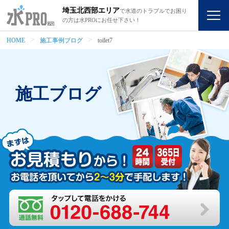
埼玉北西部エリア
で水道のトラブルでお困り
の方は水PROにお任せ下さい！
HOME
施工事例ブログ
toilet7
施工ブログ